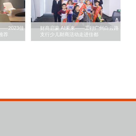
—2023佳
财商启蒙 AI未来——工行广州白云路
推荐
支行少儿财商活动走进佳都