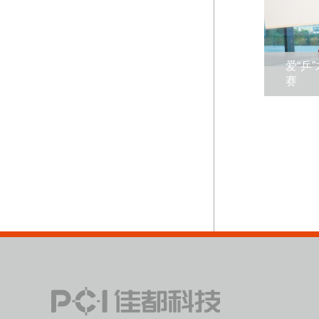
爱“乒
赛