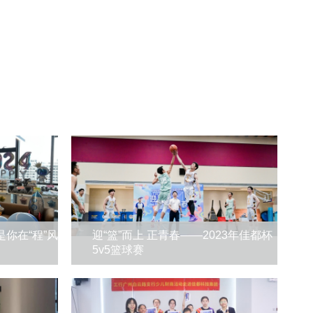
是你在“程”风
迎“篮”而上 正青春——2023年佳都杯
5v5篮球赛