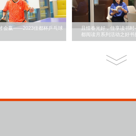
”才会赢——2023佳都杯乒乓球
且惜春光好，佳享读书时—
都阅读月系列活动之好书