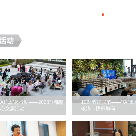
AI “益”起行动——2023佳都慈
1024程序员节——“猿”来
爱心义卖活动
破浪，快乐加码