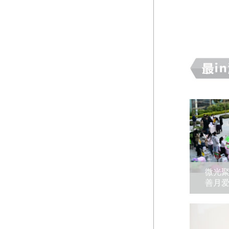
微光聚
善月